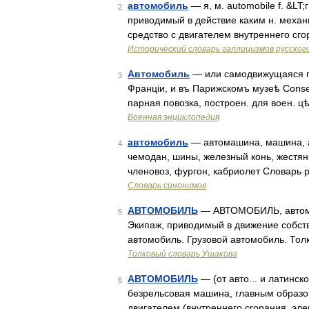
автомобиль
— я, м. automobile f. &LT;
2
приводимый в действие каким н. меха
средство с двигателем внутреннего сг
Исторический словарь галлицизмов русског
Автомобиль
— или самодвижущаяся пов
3
Франціи, и въ Парижскомъ музеѣ Conserv
парная повозка, построен. для воен. цѣ
Военная энциклопедия
автомобиль
— автомашина, машина, ав
4
чемодан, шины, железный конь, жестянк
членовоз, фургон, кабриолет Словарь 
Словарь синонимов
АВТОМОБИЛЬ
— АВТОМОБИЛЬ, автомоби
5
Экипаж, приводимый в движение собст
автомобиль. Грузовой автомобиль. Тол
Толковый словарь Ушакова
АВТОМОБИЛЬ
— (от авто... и латинск
6
безрельсовая машина, главным образо
двигателем (внутреннего сгорания, э