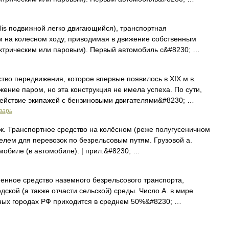
bilis подвижной легко двигающийся), транспортная
 на колесном ходу, приводимая в движение собственным
ектрическим или паровым). Первый автомобиль с&#8230; …
о передвижения, которое впервые появилось в XIX м в.
ение паром, но эта конструкция не имела успеха. По сути,
 действие экипажей с бензиновыми двигателями&#8230; …
варь
 Транспортное средство на колёсном (реже полугусеничном
елем для перевозок по безрельсовым путям. Грузовой а.
омобиле (в автомобиле). | прил.&#8230; …
нное средство наземного безрельсового транспорта,
кой (а также отчасти сельской) среды. Число А. в мире
пных городах РФ приходится в среднем 50%&#8230; …