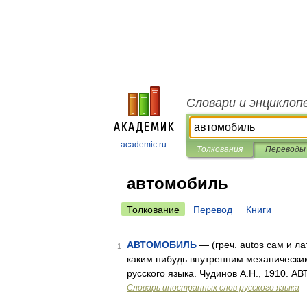
Словари и энциклоп
academic.ru
Толкования
Переводы
автомобиль
Толкование
Перевод
Книги
АВТОМОБИЛЬ
— (греч. autos сам и л
1
каким нибудь внутренним механическим
русского языка. Чудинов А.Н., 1910. 
Словарь иностранных слов русского языка