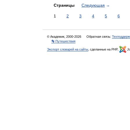
Страницы
Следующая
→
1
2
3
4
5
6
© Академик, 2000-2026
Обратная связь:
Техподдерж
👣 Путешествия
Экспорт словарей на сайты
, сделанные на PHP,
Jo